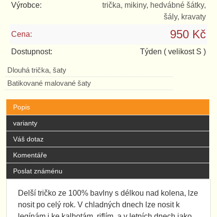
Výrobce:
trička, mikiny, hedvábné šátky,
šály, kravaty
950 Kč
Cena:
Dostupnost:
Týden
( velikost S )
Dlouhá trička, šaty
Batikované malované šaty
Popis
varianty
Váš dotaz
Komentáře
Poslat známénu
Delší tričko ze 100% bavlny s délkou nad kolena, lze
nosit po celý rok. V chladných dnech lze nosit k
legínám i ke kalhotám, riflím, a v letních dnech jako