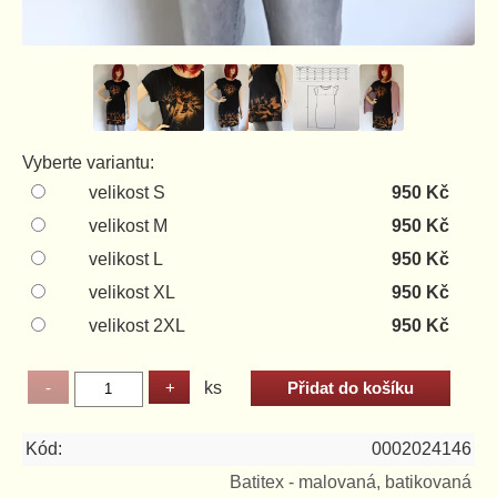
Vyberte variantu:
velikost S
950 Kč
velikost M
950 Kč
velikost L
950 Kč
velikost XL
950 Kč
velikost 2XL
950 Kč
ks
Kód:
0002024146
Batitex - malovaná, batikovaná