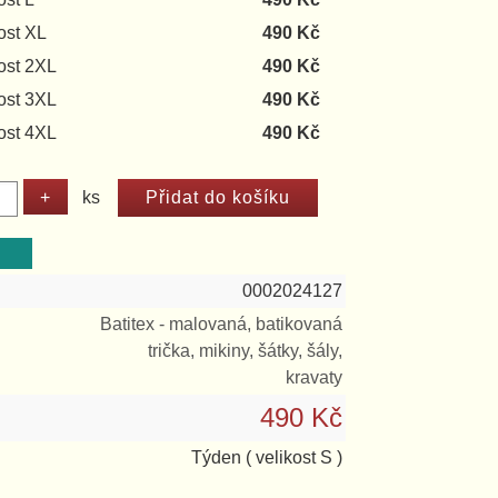
ost XL
490 Kč
ost 2XL
490 Kč
ost 3XL
490 Kč
ost 4XL
490 Kč
ks
0002024127
Batitex - malovaná, batikovaná
trička, mikiny, šátky, šály,
kravaty
490 Kč
Týden
( velikost S )