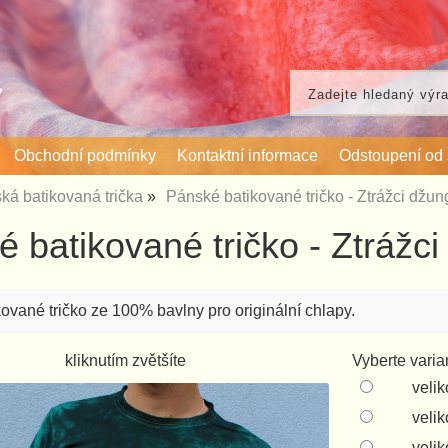
Obchodní podmínky
Kontaktní informace
Odstoupení od
ká batikovaná trička
Pánské batikované tričko - Ztrážci džun
 batikované tričko - Ztrážci
ované tričko ze 100% bavlny pro originální chlapy.
kliknutím zvětšíte
Vyberte varia
velik
velik
velik