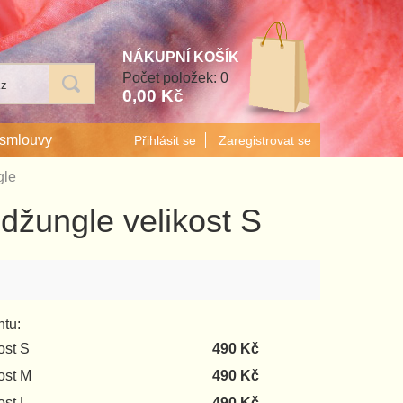
Počet položek: 0
0,00 Kč
 smlouvy
Přihlásit se
Zaregistrovat se
gle
 džungle velikost S
ntu:
ost S
490 Kč
ost M
490 Kč
ost L
490 Kč