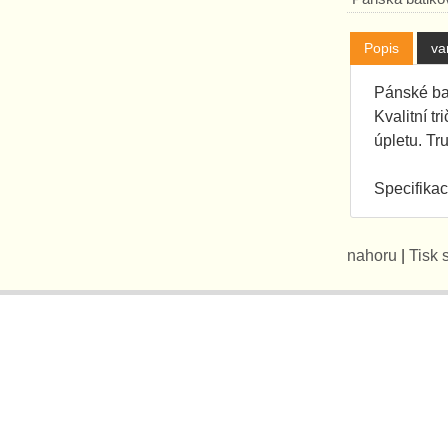
Popis
va
Pánské bat
Kvalitní t
úpletu. Tr
Specifika
nahoru
|
Tisk 