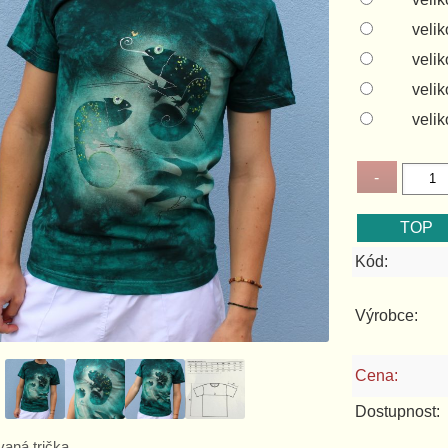
velik
velik
velik
velik
Kód:
Výrobce:
Cena:
Dostupnost:
vaná trička