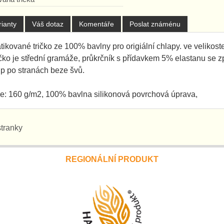
rianty
Váš dotaz
Komentáře
Poslat známénu
ikované tričko ze 100% bavlny pro origiální chlapy. ve velikost
ričko je střední gramáže, průkrčník s přídavkem 5% elastanu se 
up po stranách beze švů.
ce: 160 g/m2, 100% bavlna silikonová povrchová úprava,
stranky
REGIONÁLNÍ PRODUKT