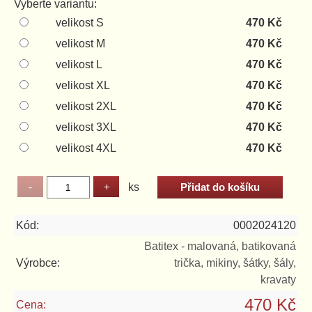
Vyberte variantu:
velikost S
470 Kč
velikost M
470 Kč
velikost L
470 Kč
velikost XL
470 Kč
velikost 2XL
470 Kč
velikost 3XL
470 Kč
velikost 4XL
470 Kč
ks
Kód:
0002024120
Batitex - malovaná, batikovaná
Výrobce:
trička, mikiny, šátky, šály,
kravaty
470 Kč
Cena: