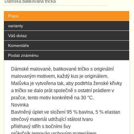
Dámská batikovaná trička
Popis
varianty
Váš dotaz
Komentáře
Poslat známénu
Dámské malované, batikované tričko s originální
malovaným motivem, každý kus je originálem.
Malůvka je vytvořena tak, aby podtrhla ženské křivky
a tričko se dalo prát společně s ostatní prádlem v
pračce, tento motiv konkrétně na 30 °C.
Novinka
Bavlněný úplet ve složení 95 % bavlna, 5 % elastan
strečový materiál udržující stálost tvaru
přiléhavý střih s bočními švy
průkrčník lemován vrchovým materiálem