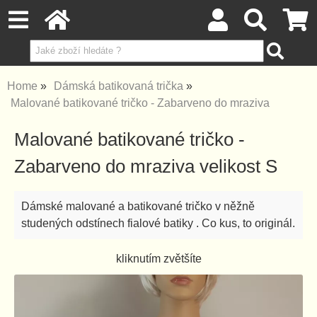
Home
Dámská batikovaná trička
Malované batikované tričko - Zabarveno do mraziva
Malované batikované tričko -
Zabarveno do mraziva velikost S
Dámské malované a batikované tričko v něžně
studených odstínech fialové batiky . Co kus, to originál.
kliknutím zvětšíte