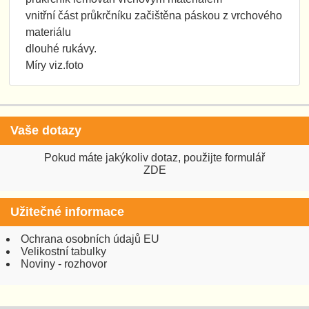
vnitřní část průkrčníku začištěna páskou z vrchového
materiálu
dlouhé rukávy.
Míry viz.foto
Vaše dotazy
Pokud máte jakýkoliv dotaz, použijte formulář
ZDE
Užitečné informace
Ochrana osobních údajů EU
Velikostní tabulky
Noviny - rozhovor