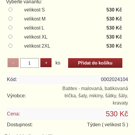
Vyberte variantu:
velikost S
530 Kč
velikost M
530 Kč
velikost L
530 Kč
velikost XL
530 Kč
velikost 2XL
530 Kč
ks
Kód:
0002024104
Batitex - malovaná, batikovaná
Výrobce:
trička, šaty, mikiny, šátky, šály,
kravaty
530 Kč
Cena:
Dostupnost:
Týden
( velikost S )