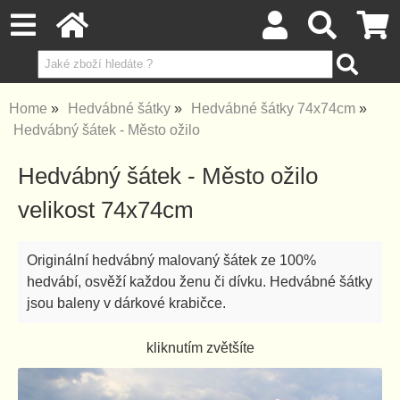
Home
Hedvábné šátky
Hedvábné šátky 74x74cm
Hedvábný šátek - Město ožilo
Hedvábný šátek - Město ožilo
velikost 74x74cm
Originální hedvábný malovaný šátek ze 100%
hedvábí, osvěží každou ženu či dívku. Hedvábné šátky
jsou baleny v dárkové krabičce.
kliknutím zvětšíte