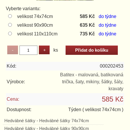
Vyberte variantu:
velikost 74x74cm
585 Kč
do týdne
velikost 90x90cm
635 Kč
do týdne
velikost 110x110cm
735 Kč
do týdne
ks
Kód:
000202453
Batitex - malovaná, batikovaná
Výrobce:
trička, šaty, mikiny, šátky, šály,
kravaty
585 Kč
Cena:
Dostupnost:
Týden
( velikost 74x74cm )
Hedvábné šátky
-
Hedvábné šátky 74x74cm
Hedvábné šátky
-
Hedvábné šátky 90x90cm