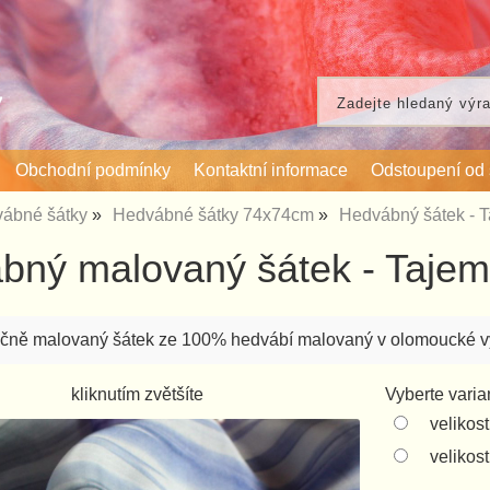
Obchodní podmínky
Kontaktní informace
Odstoupení od
ábné šátky
Hedvábné šátky 74x74cm
Hedvábný šátek - T
bný malovaný šátek - Tajems
čně malovaný šátek ze 100% hedvábí malovaný v olomoucké vý
kliknutím zvětšíte
Vyberte varia
velikos
velikos