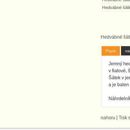
Hedvábné šát
Hedvábné šát
Popis
va
Jemný hed
v fialové,
Šátek v je
a je balen
Náhrdelník
nahoru
|
Tisk 