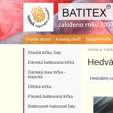
Úvodní strana
Katalog zboží
Nákupní košík
Home
Hedv
Dlouhá trička, šaty
Hedvá
Dámská batikovaná trička
Dámská maxi trička -
klasická
Hedvábný ru
Dětská trička
Pánská batikovaná trička
Batikované malované šaty