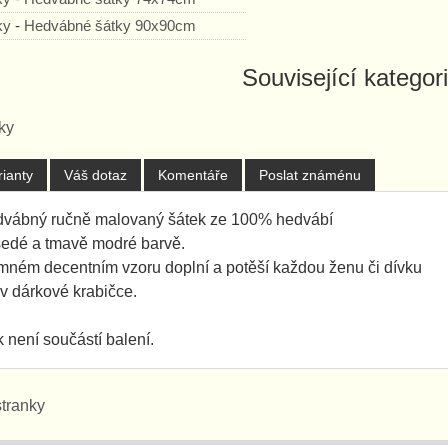
ky
-
Hedvábné šátky 90x90cm
Související kategor
ky
rianty
Váš dotaz
Komentáře
Poslat známénu
vábný ručně malovaný šátek ze 100% hedvábí
 šedé a tmavě modré barvě.
mném decentním vzoru doplní a potěší každou ženu či dívku
 v dárkové krabičce.
 není součástí balení.
stranky