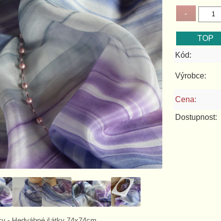
Kód:
Výrobce:
Cena:
Dostupnost:
ky
-
Hedvábné šátky 74x74cm