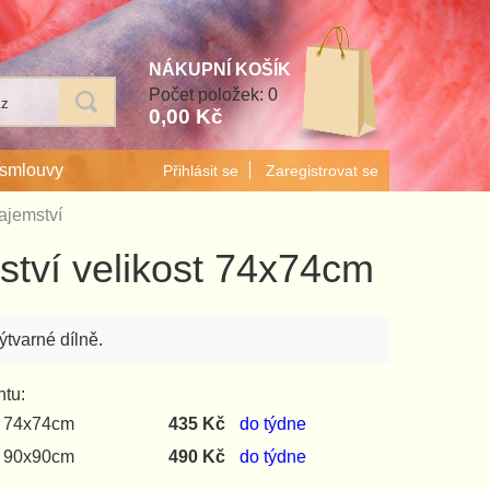
Počet položek: 0
0,00 Kč
 smlouvy
Přihlásit se
Zaregistrovat se
ajemství
tví velikost 74x74cm
tvarné dílně.
ntu:
t 74x74cm
435 Kč
do týdne
t 90x90cm
490 Kč
do týdne