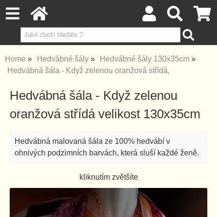
Home
Hedvábné šály
Hedvábné šály 130x35cm
Hedvábná šála - Když zelenou oranžová střídá,
Hedvábná šála - Když zelenou
oranžová střídá velikost 130x35cm
Hedvábná malovaná šála ze 100% hedvábí v
ohnivých podzimních barvách, která sluší každé ženě.
kliknutím zvětšíte