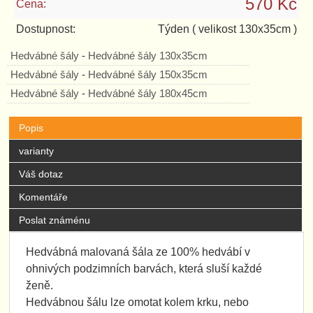
570 Kč
Cena:
Dostupnost:
Týden
( velikost 130x35cm )
Hedvábné šály
-
Hedvábné šály 130x35cm
Hedvábné šály
-
Hedvábné šály 150x35cm
Hedvábné šály
-
Hedvábné šály 180x45cm
Popis
varianty
Váš dotaz
Komentáře
Poslat známénu
Hedvábná malovaná šála ze 100% hedvábí v
ohnivých podzimních barvách, která sluší každé
ženě.
Hedvábnou šálu lze omotat kolem krku, nebo