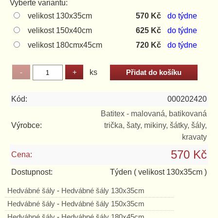
Vyberte variantu:
velikost 130x35cm
570 Kč
do týdne
velikost 150x40cm
625 Kč
do týdne
velikost 180cmx45cm
720 Kč
do týdne
ks
Kód:
000202420
Batitex - malovaná, batikovaná
Výrobce:
trička, šaty, mikiny, šátky, šály,
kravaty
570 Kč
Cena:
Dostupnost:
Týden
( velikost 130x35cm )
Hedvábné šály
-
Hedvábné šály 130x35cm
Hedvábné šály
-
Hedvábné šály 150x35cm
Hedvábné šály
-
Hedvábné šály 180x45cm