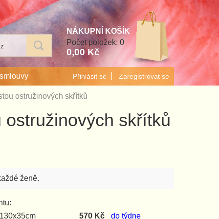
Počet položek: 0
0,00 Kč
 smlouvy
Přihlásit se
Zaregistrovat se
tou ostružinových skřítků
ostružinových skřítků
každé ženě.
ntu:
t 130x35cm
570 Kč
do týdne