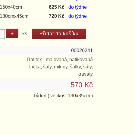
t 150x40cm
625 Kč
do týdne
t 180cmx45cm
720 Kč
do týdne
ks
00020241
Batitex - malovaná, batikovaná
trička, šaty, mikiny, šátky, šály,
kravaty
570 Kč
Týden
( velikost 130x35cm )