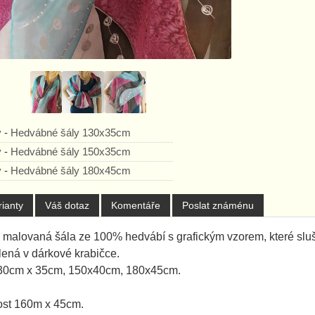
y
-
Hedvábné šály 130x35cm
y
-
Hedvábné šály 150x35cm
y
-
Hedvábné šály 180x45cm
rianty
Váš dotaz
Komentáře
Poslat známénu
malovaná šála ze 100% hedvábí s grafickým vzorem, které sluš
lená v dárkové krabičce.
130cm x 35cm, 150x40cm, 180x45cm.
kost 160m x 45cm.