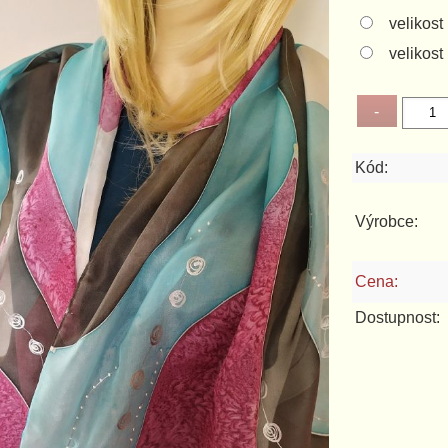
velikos
velikos
Kód:
Výrobce:
Cena:
Dostupnost: