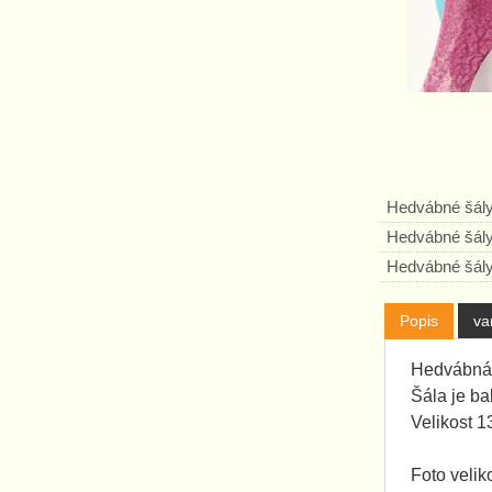
Hedvábné šál
Hedvábné šál
Hedvábné šál
Popis
va
Hedvábná 
Šála je ba
Velikost 
Foto veli