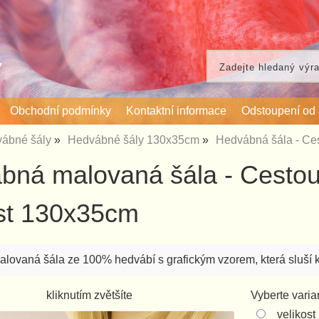
Obchodní podmínky
Kontaktní informace
Odstoupení od
ábné šály
Hedvábné šály 130x35cm
Hedvábná šála - Ces
bná malovaná šála - Cestou 
ost 130x35cm
ovaná šála ze 100% hedvábí s grafickým vzorem, která sluší 
kliknutím zvětšíte
Vyberte varia
velikos