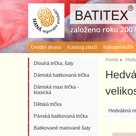
Úvodní strana
Katalog zboží
Nákupní košík
Home
Hedv
Dlouhá trička, šaty
Hedvá
Dámská batikovaná trička
Dámská maxi trička -
velik
klasická
Dětská trička
Hedvábná mal
Pánská batikovaná trička
Batikované malované šaty