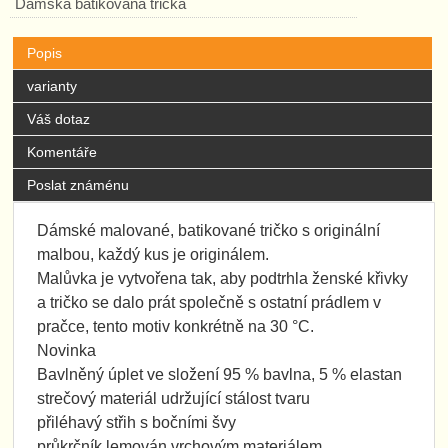
Dámská batikovaná trička
Popis
varianty
Váš dotaz
Komentáře
Poslat známénu
Dámské malované, batikované tričko s originální
malbou, každý kus je originálem.
Malůvka je vytvořena tak, aby podtrhla ženské křivky
a tričko se dalo prát společně s ostatní prádlem v
pračce, tento motiv konkrétně na 30 °C.
Novinka
Bavlněný úplet ve složení 95 % bavlna, 5 % elastan
strečový materiál udržující stálost tvaru
přiléhavý střih s bočními švy
průkrčník lemován vrchovým materiálem