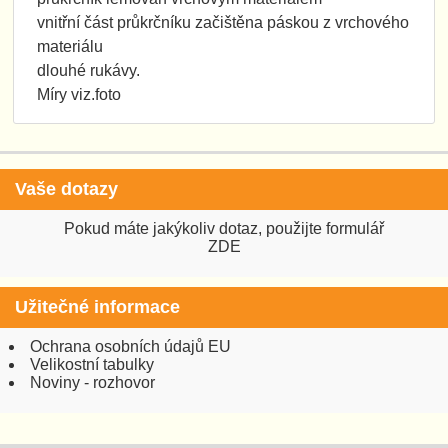
vnitřní část průkrčníku začištěna páskou z vrchového
materiálu
dlouhé rukávy.
Míry viz.foto
Vaše dotazy
Pokud máte jakýkoliv dotaz, použijte formulář
ZDE
Užitečné informace
Ochrana osobních údajů EU
Velikostní tabulky
Noviny - rozhovor