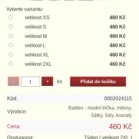
Vyberte variantu:
velikost XS
460 Kč
velikost S
460 Kč
velikost M
460 Kč
velikost L
460 Kč
velikost XL
460 Kč
velikost 2XL
460 Kč
ks
Kód:
0002024115
Batitex - modní trička, mikiny,
Výrobce:
šátky, šály, kravaty
460 Kč
Cena:
Dostupnost:
Týden
( velikost 2XL )