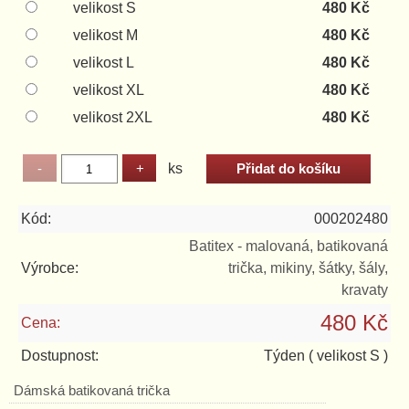
velikost S
480 Kč
velikost M
480 Kč
velikost L
480 Kč
velikost XL
480 Kč
velikost 2XL
480 Kč
ks
Kód:
000202480
Batitex - malovaná, batikovaná
Výrobce:
trička, mikiny, šátky, šály,
kravaty
480 Kč
Cena:
Dostupnost:
Týden
( velikost S )
Dámská batikovaná trička