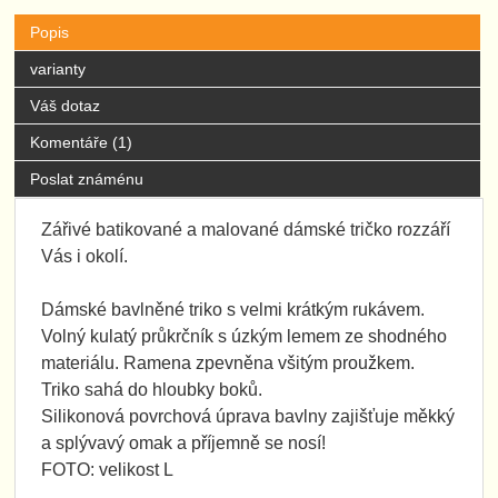
Popis
varianty
Váš dotaz
Komentáře (1)
Poslat známénu
Zářivé batikované a malované dámské tričko rozzáří
Vás i okolí.
Dámské bavlněné triko s velmi krátkým rukávem.
Volný kulatý průkrčník s úzkým lemem ze shodného
materiálu. Ramena zpevněna všitým proužkem.
Triko sahá do hloubky boků.
Silikonová povrchová úprava bavlny zajišťuje měkký
a splývavý omak a příjemně se nosí!
FOTO: velikost L