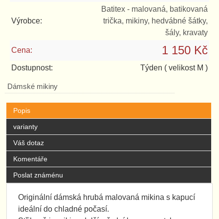
Batitex - malovaná, batikovaná
Výrobce:
trička, mikiny, hedvábné šátky,
šály, kravaty
1 150 Kč
Cena:
Dostupnost:
Týden
( velikost M )
Dámské mikiny
Popis
varianty
Váš dotaz
Komentáře
Poslat známénu
Originální dámská hrubá malovaná mikina s kapucí
ideální do chladné počasí.