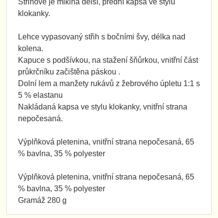
Střihově je mikina delší, přední kapsa ve stylu
klokanky.
Lehce vypasovaný střih s bočními švy, délka nad
kolena.
Kapuce s podšívkou, na stažení šňůrkou, vnitřní část
průkrčníku začištěna páskou .
Dolní lem a manžety rukávů z žebrového úpletu 1:1 s
5 % elastanu
Nakládaná kapsa ve stylu klokanky, vnitřní strana
nepočesaná.
Výplňková pletenina, vnitřní strana nepočesaná, 65
% bavlna, 35 % polyester
Výplňková pletenina, vnitřní strana nepočesaná, 65
% bavlna, 35 % polyester
Gramáž 280 g